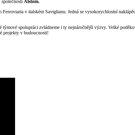
 společnosti
Alstom.
Ferroviaria v italském Saviglianu. Jedná se vysokorychlostní naklápěcí
é týmové spolupráci zvládneme i ty nejnáročnější výzvy. Velké poděková
é projekty v budoucnosti!