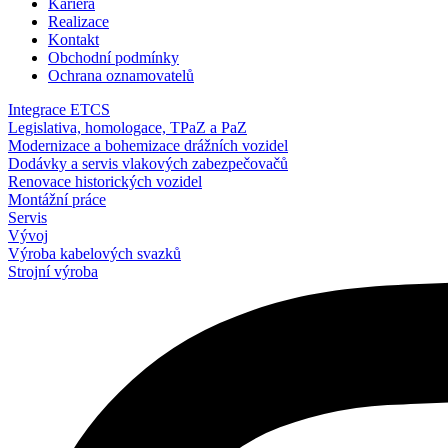
Kariéra
Realizace
Kontakt
Obchodní podmínky
Ochrana oznamovatelů
Integrace ETCS
Legislativa, homologace, TPaZ a PaZ
Modernizace a bohemizace drážních vozidel
Dodávky a servis vlakových zabezpečovačů
Renovace historických vozidel
Montážní práce
Servis
Vývoj
Výroba kabelových svazků
Strojní výroba